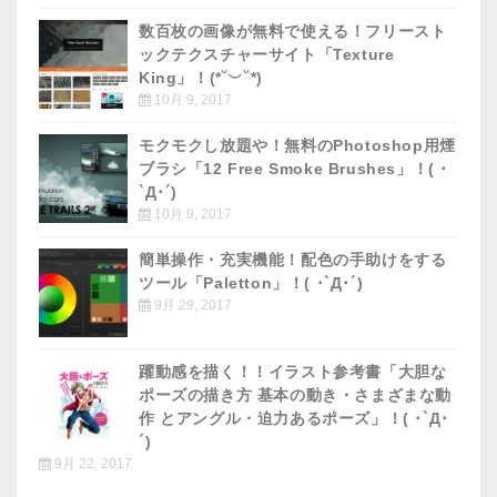
数百枚の画像が無料で使える！フリースト
ックテクスチャーサイト「Texture
King」！(*˘︶˘*)
10月 9, 2017
モクモクし放題や！無料のPhotoshop用煙
ブラシ「12 Free Smoke Brushes」！( ･
`д･´)
10月 9, 2017
簡単操作・充実機能！配色の手助けをする
ツール「Paletton」！( ･`д･´)
9月 29, 2017
躍動感を描く！！イラスト参考書「大胆な
ポーズの描き方 基本の動き・さまざまな動
作 とアングル・迫力あるポーズ」！( ･`д･
´)
9月 22, 2017