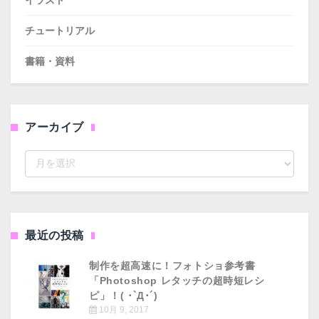
チュートリアル
書籍・資料
アーカイブ
ア
ー
カ
イ
ブ
最近の投稿
制作を超高速に！フォトショ参考書
「Photoshop レタッチの超時短レシ
ピ」！( ･`д･´)
10月 9, 2017